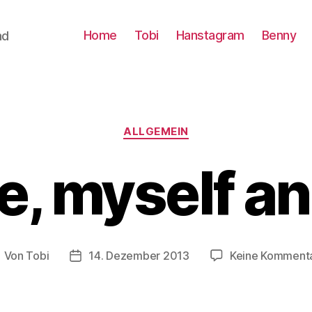
Home
Tobi
Hanstagram
Benny
nd
Kategorien
ALLGEMEIN
, myself an
Von
Tobi
14. Dezember 2013
Keine Komment
eitragsautor
Beitragsdatum