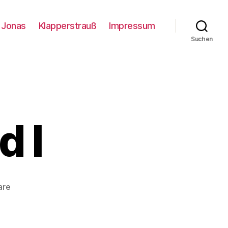
Jonas
Klapperstrauß
Impressum
Suchen
d I
zu
are
Me,
myself
and