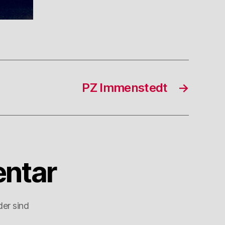
PZ Immenstedt
→
ntar
der sind