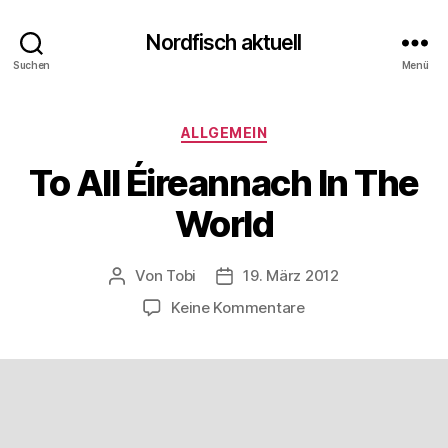
Nordfisch aktuell
Suchen
Menü
Kategorien
ALLGEMEIN
To All Éireannach In The
World
Von
Tobi
19. März 2012
Beitragsautor
Beitragsdatum
zu
Keine Kommentare
To
All
Éireannach
In
The
World