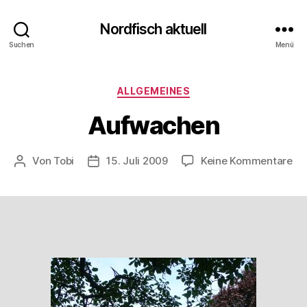
Nordfisch aktuell
Suchen
Menü
Kategorien
ALLGEMEINES
Aufwachen
zu
Von
Tobi
15. Juli 2009
Keine Kommentare
Beitragsautor
Beitragsdatum
Au