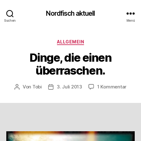
Nordfisch aktuell
Suchen
Menü
Kategorien
ALLGEMEIN
Dinge, die einen
überraschen.
zu
Von
Tobi
3. Juli 2013
1 Kommentar
Beitragsautor
Beitragsdatum
Dinge,
die
einen
überra