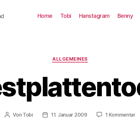
Home
Tobi
Hanstagram
Benny
nd
Kategorien
ALLGEMEINES
stplattent
z
Von
Tobi
11. Januar 2009
1 Kommentar
Beitragsautor
Beitragsdatum
Fe