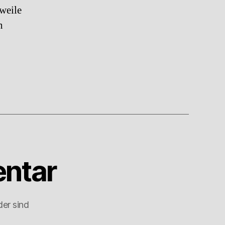
rweile
n
ntar
der sind