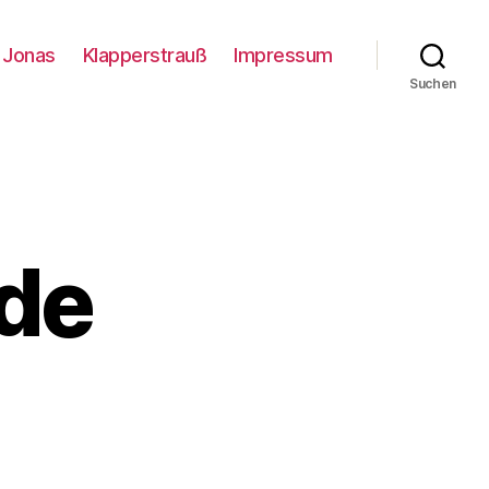
Jonas
Klapperstrauß
Impressum
Suchen
ode
u
stplattentode