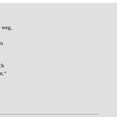
s weg,
on
ch
m.“