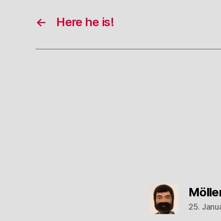
←
Here he is!
Mölle
25. Janu