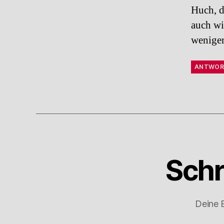
Huch, da
auch w
weniger
ANTWOR
Schr
Deine E