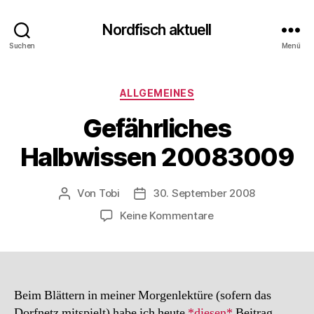
Nordfisch aktuell
Suchen
Menü
Kategorien
ALLGEMEINES
Gefährliches
Halbwissen 20083009
Von
Tobi
30. September 2008
Beitragsautor
Beitragsdatum
zu
Keine Kommentare
Gefährliches
Halbwissen
20083009
Beim Blättern in meiner Morgenlektüre (sofern das
Dorfnetz mitspielt) habe ich heute
*diesen*
Beitrag