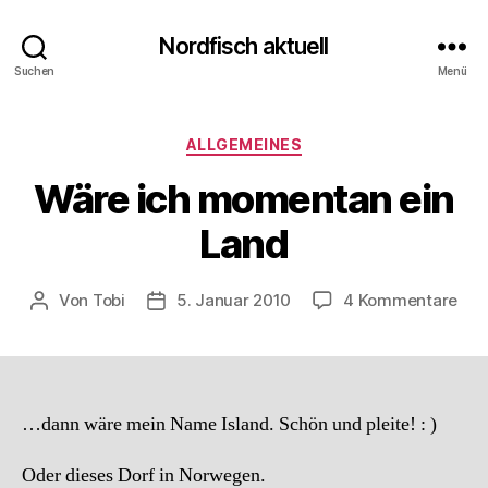
Nordfisch aktuell
Suchen
Menü
Kategorien
ALLGEMEINES
Wäre ich momentan ein
Land
zu
Von
Tobi
5. Januar 2010
4 Kommentare
Beitragsautor
Beitragsdatum
Wär
ich
mo
ein
Lan
…dann wäre mein Name Island. Schön und pleite! : )
Oder dieses Dorf in Norwegen.