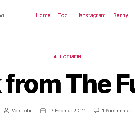
Home
Tobi
Hanstagram
Benny
nd
Kategorien
ALLGEMEIN
 from The F
z
Von
Tobi
17. Februar 2012
1 Kommentar
Beitragsautor
Beitragsdatum
B
f
T