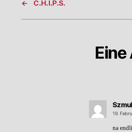
←
C.H.I.P.S.
Eine
Szmul
19. Febr
na endl