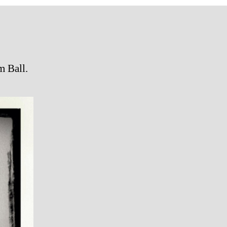
uture
m Ball.