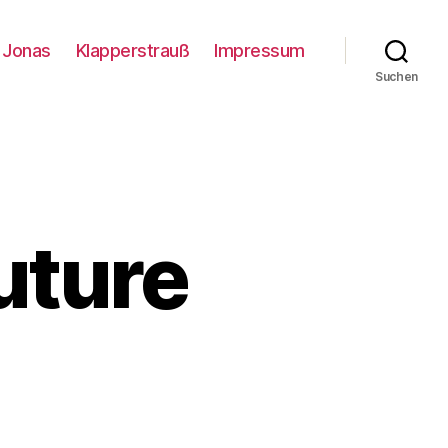
Jonas
Klapperstrauß
Impressum
Suchen
uture
u
ack
rom
he