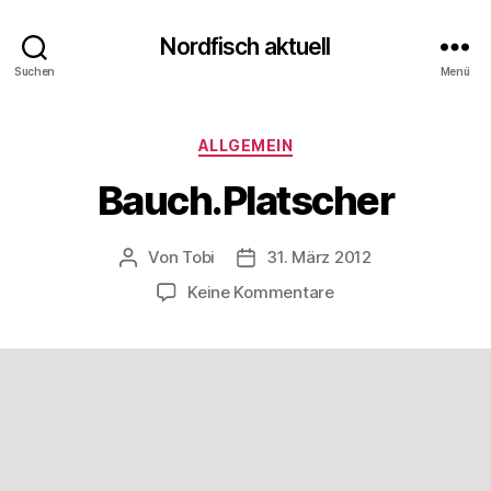
Nordfisch aktuell
Suchen
Menü
Kategorien
ALLGEMEIN
Bauch.Platscher
Von
Tobi
31. März 2012
Beitragsautor
Beitragsdatum
zu
Keine Kommentare
Bauch.Platscher