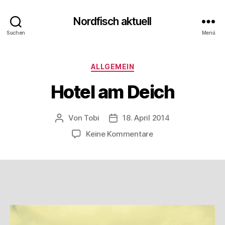
Nordfisch aktuell
Suchen
Menü
Kategorien
ALLGEMEIN
Hotel am Deich
Von
Tobi
18. April 2014
Beitragsautor
Beitragsdatum
zu
Keine Kommentare
Hotel
am
Deich