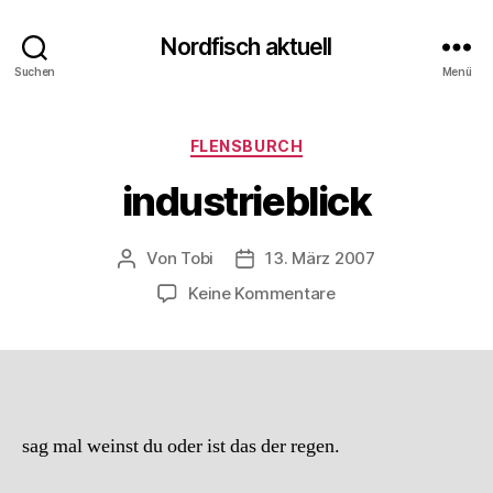
Nordfisch aktuell
Suchen
Menü
Kategorien
FLENSBURCH
industrieblick
Von
Tobi
13. März 2007
Beitragsautor
Beitragsdatum
zu
Keine Kommentare
industrieblick
sag mal weinst du oder ist das der regen.