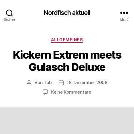
Nordfisch aktuell
Suchen
Menü
Kategorien
ALLGEMEINES
Kickern Extrem meets
Gulasch Deluxe
Von
Tobi
18. Dezember 2008
Beitragsautor
Beitragsdatum
zu
Keine Kommentare
Kickern
Extrem
meets
Gulasch
Deluxe