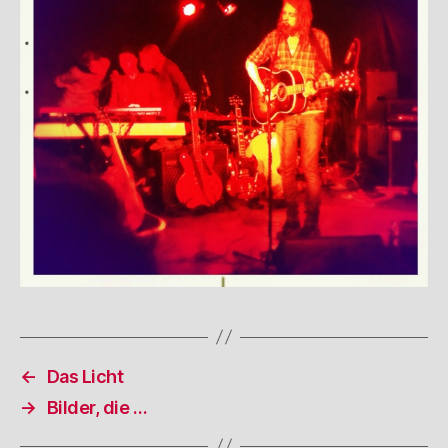
←
Das Licht
→
Bilder, die …