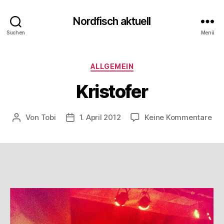
Nordfisch aktuell
Suchen
Menü
Kategorien
ALLGEMEIN
Kristofer
zu
Von
Tobi
1. April 2012
Keine Kommentare
Beitragsautor
Beitragsdatum
Kri