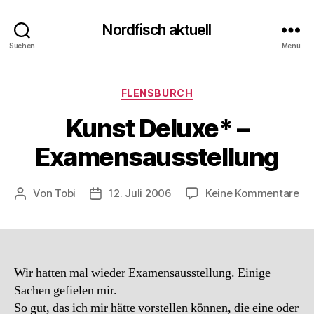
Nordfisch aktuell
Suchen
Menü
Kategorien
FLENSBURCH
Kunst Deluxe* –
Examensausstellung
zu
Von
Tobi
12. Juli 2006
Keine Kommentare
Beitragsautor
Beitragsdatum
Ku
De
–
Ex
Wir hatten mal wieder Examensausstellung. Einige
Sachen gefielen mir.
So gut, das ich mir hätte vorstellen können, die eine oder