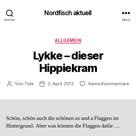
Nordfisch aktuell
Suchen
Menü
Kategorien
ALLGEMEIN
Lykke – dieser
Hippiekram
zu
Von
Tobi
2. April 2012
Keine Kommentare
Beitragsautor
Beitragsdatum
Lyk
–
die
Hip
Schön, schön auch die schönen us und a Flaggen im
Hintergrund. Aber was können die Flaggen dafür …