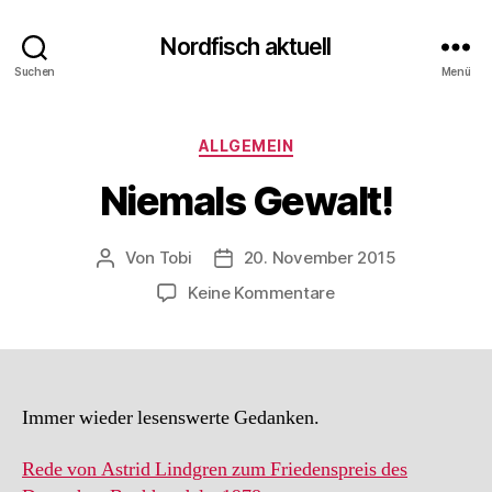
Nordfisch aktuell
Suchen
Menü
Kategorien
ALLGEMEIN
Niemals Gewalt!
Von
Tobi
20. November 2015
Beitragsautor
Beitragsdatum
zu
Keine Kommentare
Niemals
Gewalt!
Immer wieder lesenswerte Gedanken.
Rede von Astrid Lindgren zum Friedenspreis des