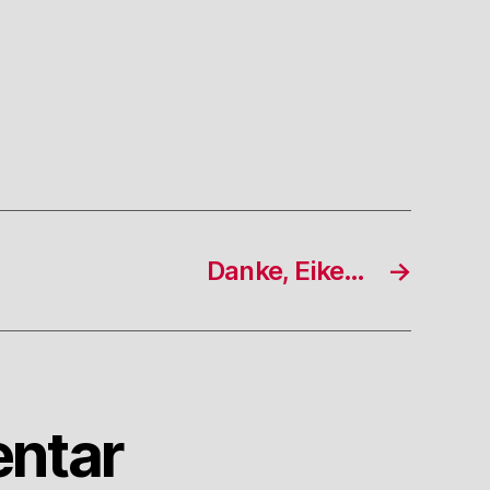
Danke, Eike…
→
ntar