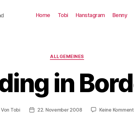
Home
Tobi
Hanstagram
Benny
nd
Kategorien
ALLGEMEINES
ding in Bor
Von
Tobi
22. November 2008
Keine Komment
itragsautor
Beitragsdatum