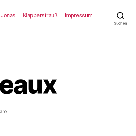
Jonas
Klapperstrauß
Impressum
Suchen
deaux
zu
are
Standing
in
Bordeaux