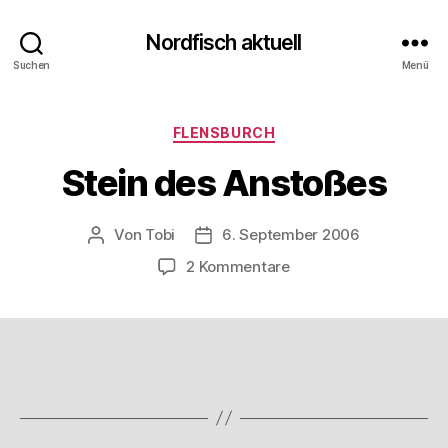
Nordfisch aktuell
Suchen
Menü
Kategorien
FLENSBURCH
Stein des Anstoßes
Von
Tobi
6. September 2006
Beitragsautor
Beitragsdatum
zu
2 Kommentare
Stein
des
Anstoßes