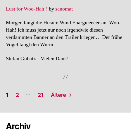
Lust for Woo-Hah!!
by
sanomat
Morgen fängt die Husum Wind Enärgieeeeee an. Woo-
Hah! Ich muss jetzt nur noch irgendwie diesen
verdammten Banner an den Trailer kriegen… Der frühe
Vogel fängt den Wurm.
Stefan Gubatz – Vielen Dank!
Seitennummerierung
…
1
2
21
Ältere
→
der
Beiträge
Archiv