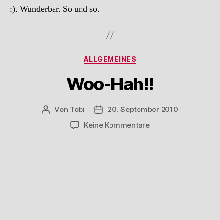
:). Wunderbar. So und so.
Kategorien
ALLGEMEINES
Woo-Hah!!
Von
Tobi
20. September 2010
Beitragsautor
Beitragsdatum
zu
Keine Kommentare
Woo-
Hah!!