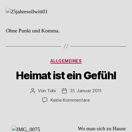
Ohne Punkt und Komma.
Kategorien
ALLGEMEINES
Heimat ist ein Gefühl
Von
Tobi
31. Januar 2011
Beitragsautor
Beitragsdatum
zu
Keine Kommentare
Heimat
ist
ein
Gefühl
Wo man sich zu Hause