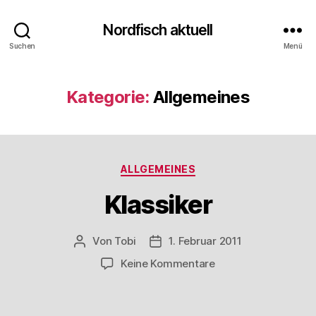
Nordfisch aktuell
Suchen
Menü
Kategorie:
Allgemeines
Kategorien
ALLGEMEINES
Klassiker
Von
Tobi
1. Februar 2011
Beitragsautor
Beitragsdatum
zu
Keine Kommentare
Klassiker