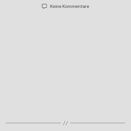
zu
Keine Kommentare
Good
Job
Levi…