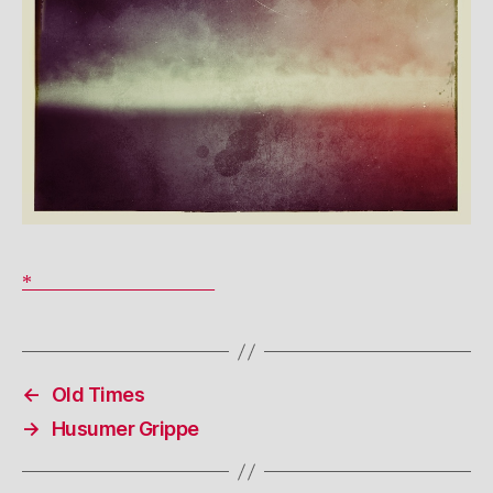
* __________________
←
Old Times
→
Husumer Grippe