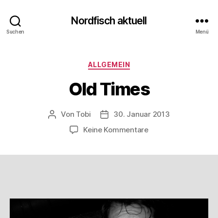
Nordfisch aktuell
Suchen
Menü
Kategorien
ALLGEMEIN
Old Times
Von
Tobi
30. Januar 2013
Beitragsautor
Beitragsdatum
zu
Keine Kommentare
Old
Times