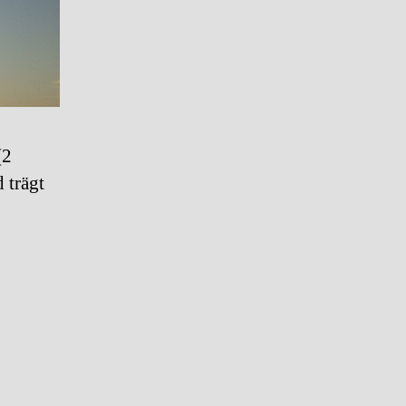
(2
 trägt