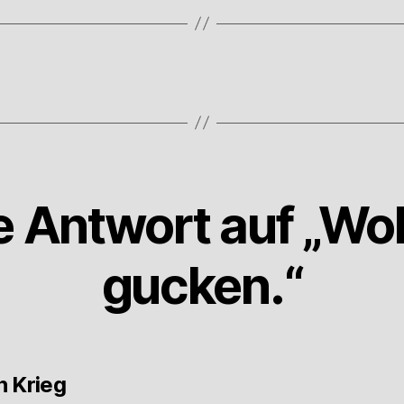
e Antwort auf „Wo
gucken.“
sagt:
n Krieg