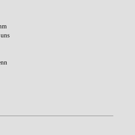
ahm
 uns
enn