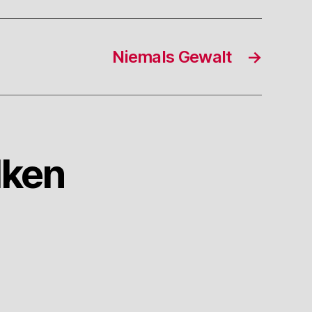
Niemals Gewalt
→
lken