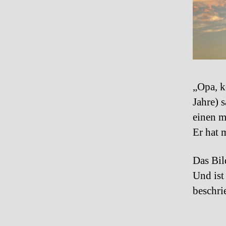
„Opa, k
Jahre) 
einen m
Er hat m
Das Bil
Und ist
beschri