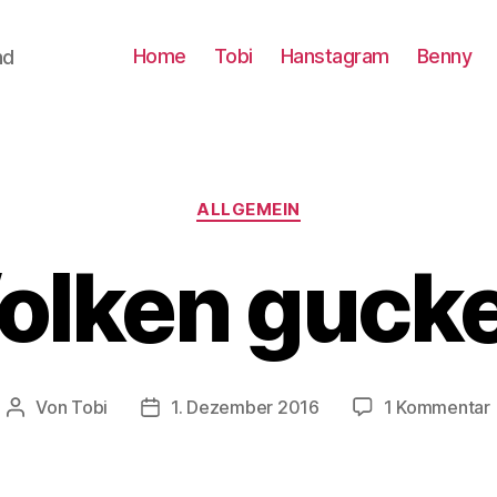
Home
Tobi
Hanstagram
Benny
nd
Kategorien
ALLGEMEIN
olken gucke
Von
Tobi
1. Dezember 2016
1 Kommentar
Beitragsautor
Beitragsdatum