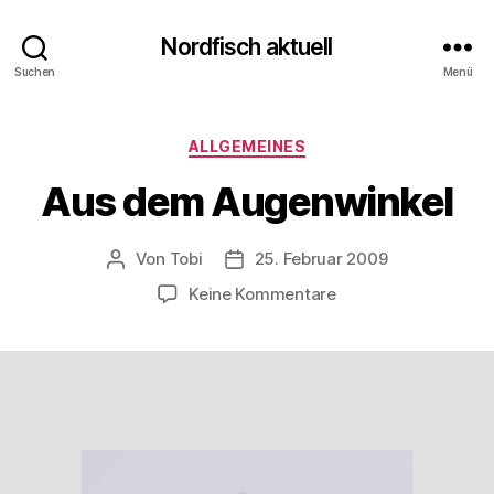
Nordfisch aktuell
Suchen
Menü
Kategorien
ALLGEMEINES
Aus dem Augenwinkel
Von
Tobi
25. Februar 2009
Beitragsautor
Beitragsdatum
zu
Keine Kommentare
Aus
dem
Augenwinkel