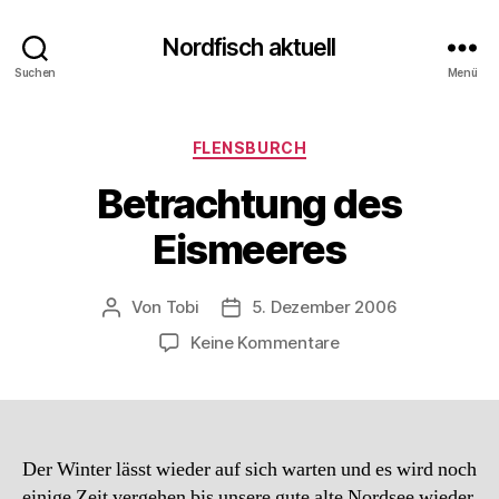
Nordfisch aktuell
Suchen
Menü
Kategorien
FLENSBURCH
Betrachtung des
Eismeeres
Von
Tobi
5. Dezember 2006
Beitragsautor
Beitragsdatum
zu
Keine Kommentare
Betrachtung
des
Eismeeres
Der Winter lässt wieder auf sich warten und es wird noch
einige Zeit vergehen bis unsere gute alte Nordsee wieder