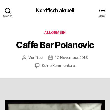
Nordfisch aktuell
Suchen
Menü
Kategorien
ALLGEMEIN
Caffe Bar Polanovic
Von
Tobi
17. November 2013
Beitragsautor
Beitragsdatum
zu
Keine Kommentare
Caffe
Bar
Polanovic