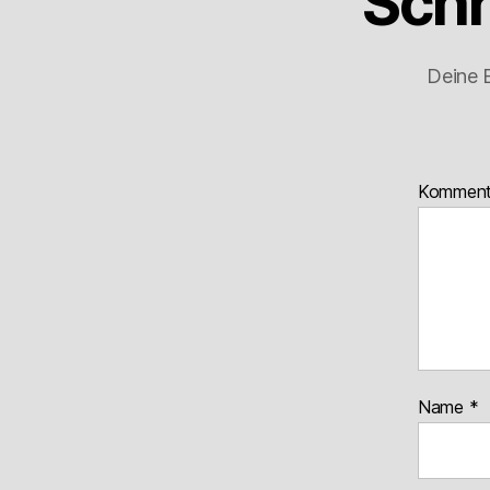
Schr
Deine E
Kommen
Name
*