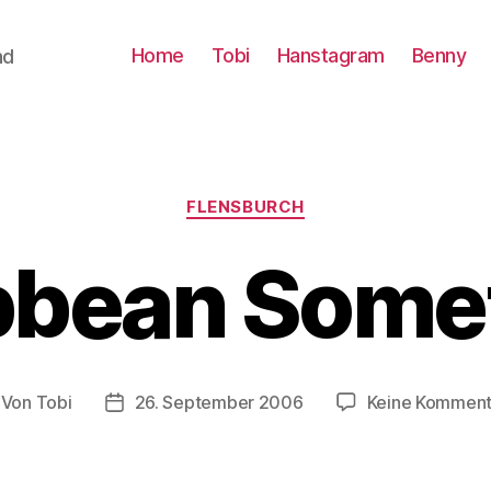
Home
Tobi
Hanstagram
Benny
nd
Kategorien
FLENSBURCH
bbean Some
Von
Tobi
26. September 2006
Keine Komment
itragsautor
Beitragsdatum