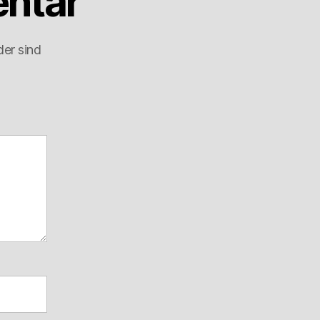
ntar
der sind