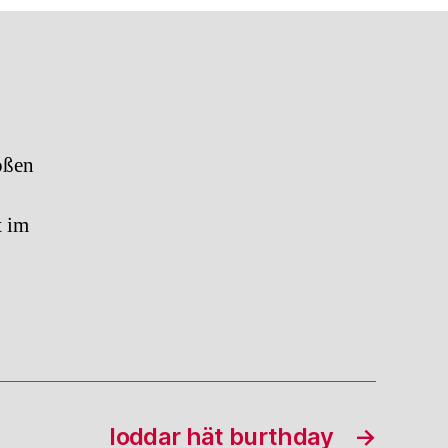
im
wind
oßen
t im
loddar hät burthday
→