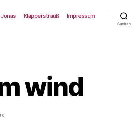
Jonas
Klapperstrauß
Impressum
Suchen
im wind
zu
re
ganz
oben
mitten