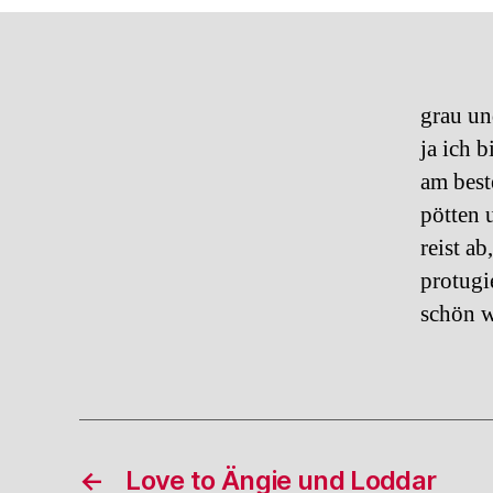
grau un
ja ich b
am best
pötten 
reist a
protugi
schön w
←
Love to Ängie und Loddar