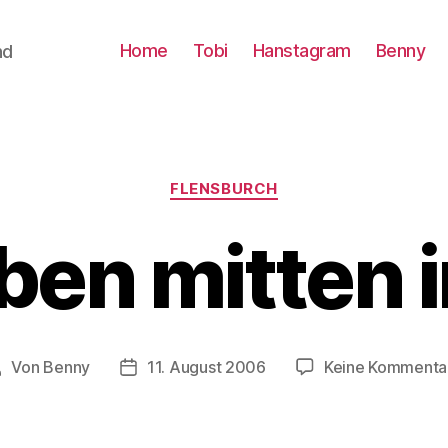
Home
Tobi
Hanstagram
Benny
nd
Kategorien
FLENSBURCH
ben mitten 
Von
Benny
11. August 2006
Keine Kommenta
Beitragsautor
Beitragsdatum