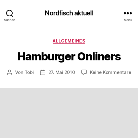
Nordfisch aktuell
Suchen
Menü
Kategorien
ALLGEMEINES
Hamburger Onliners
zu
Von
Tobi
27. Mai 2010
Keine Kommentare
Beitragsautor
Beitragsdatum
Ha
Onl