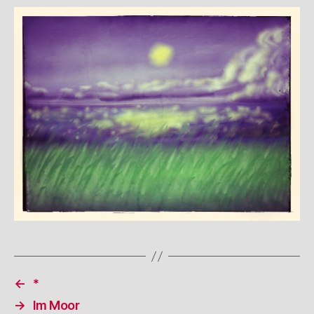
←
*
→
Im Moor