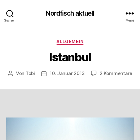
Nordfisch aktuell
Suchen
Menü
Kategorien
ALLGEMEIN
Istanbul
zu
Von
Tobi
10. Januar 2013
2 Kommentare
Beitragsautor
Beitragsdatum
Ist