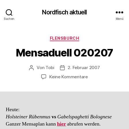
Nordfisch aktuell
Suchen
Menü
Kategorien
FLENSBURCH
Mensaduell 020207
Von
Tobi
2. Februar 2007
Beitragsautor
Beitragsdatum
zu
Keine Kommentare
Mensaduell
020207
Heute:
Holsteiner Rübenmus
vs
Gabelspaghetti Bolognese
Ganzer Mensaplan kann
hier
abrufen werden.