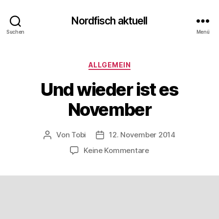
Nordfisch aktuell
Suchen
Menü
Kategorien
ALLGEMEIN
Und wieder ist es
November
Von
Tobi
12. November 2014
Beitragsautor
Beitragsdatum
zu
Keine Kommentare
Und
wieder
ist
es
November