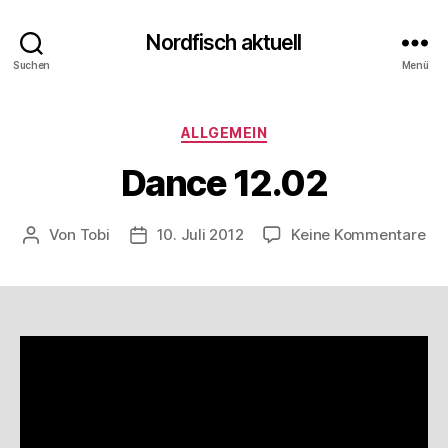
Nordfisch aktuell
Suchen
Menü
Kategorien
ALLGEMEIN
Dance 12.02
zu
Von
Tobi
10. Juli 2012
Keine Kommentare
Beitragsautor
Beitragsdatum
Da
12.