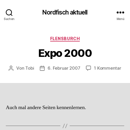
Nordfisch aktuell
Suchen
Menü
Kategorien
FLENSBURCH
Expo 2000
zu
Von
Tobi
6. Februar 2007
1 Kommentar
Beitragsautor
Beitragsdatum
Exp
200
Auch mal andere Seiten kennenlernen.