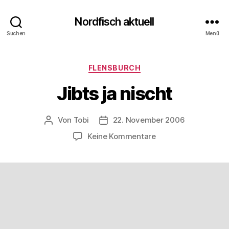
Nordfisch aktuell
Suchen
Menü
Kategorien
FLENSBURCH
Jibts ja nischt
Von
Tobi
22. November 2006
Beitragsautor
Beitragsdatum
zu
Keine Kommentare
Jibts
ja
nischt