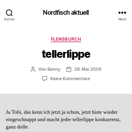
Nordfisch aktuell
Suchen
Menü
Kategorien
FLENSBURCH
tellerlippe
Von
Benny
28. Mai 2006
Beitragsautor
Beitragsdatum
zu
Keine Kommentare
tellerlippe
Ja Tobi, das kenn ich jetzt ja schon, jetzt biste wieder
eingeschnappt und macht jeder tellerlippe konkurrenz,
ganz dolle.