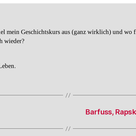
Bei
I.
iel mein Geschichtskurs aus (ganz wirklich) und wo f
h wieder?
Leben.
Barfuss, Raps