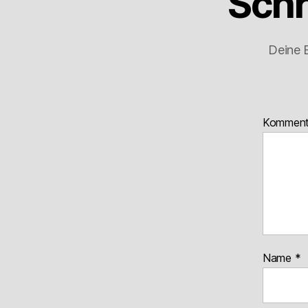
Schr
Deine E
Kommen
Name
*