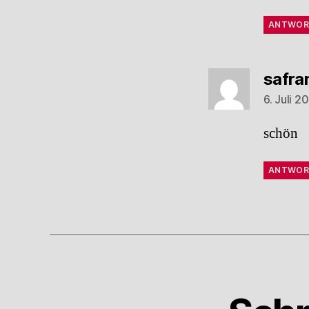
ANTWOR
safra
6. Juli 
schön
ANTWOR