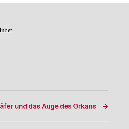
spiel
indet
käfer und das Auge des Orkans
→