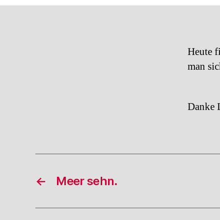
Heute f
man sic
Danke 
←
Meer sehn.