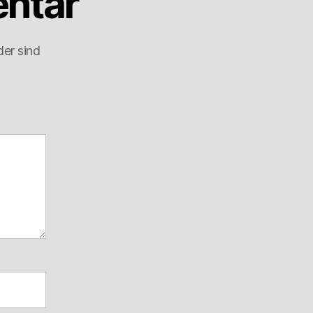
ntar
der sind