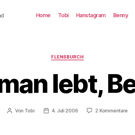
Home
Tobi
Hanstagram
Benny
nd
Kategorien
FLENSBURCH
an lebt, Bei
zu
Von
Tobi
4. Juli 2006
2 Kommentare
Beitragsautor
Beitragsdatum
Wo
ma
leb